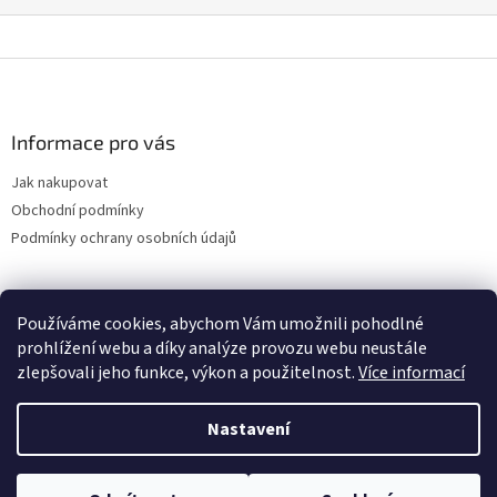
Z
á
p
a
Informace pro vás
t
Jak nakupovat
í
Obchodní podmínky
Podmínky ochrany osobních údajů
Používáme cookies, abychom Vám umožnili pohodlné
PartyBoom.cz
Veroo Piercing
Veroo Studio
prohlížení webu a díky analýze provozu webu neustále
zlepšovali jeho funkce, výkon a použitelnost.
Více informací
Nastavení
Vytvořil Shoptet