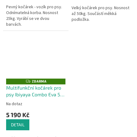
Pevný kočárek - vozík pro psy.
Velký kočárek pro psy. Nosnost
Odnímatelná korba. Nosnost
až 50kg. Součástí měkká
25kg. Vyrábí se ve dvou
podložka.
barvách.
ZDARMA
Z
D
Multifunkční kočárek pro
A
psy Ibiyaya Combo Eva 5 v
R
M
1
A
Na dotaz
5 190 Kč
DETAIL