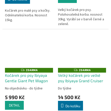
Velký kočárek pro psy.
Kočárek pro malé psy a kočky.
Polohovatelná korba. nosnost
Odnímatelná korba. Nosnost
30kg. Vyrábí se v barvě černé a
15kg.
zelené.
ZDARMA
ZDARMA
Z
Z
D
D
Kočárek pro psy Ibiyaya
Velký kočárek pro velké
A
A
Gentle Giant Pet Wagon
psy Ibiyaya Grand Cruiser
R
R
M
M
A
A
Na objednávku - do týdne
Do týdne
5 990 Kč
14 500 Kč
DETAIL
Do košíku