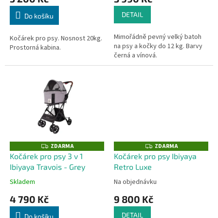
DETAIL
Do košíku
Mimořádně pevný velký batoh
Kočárek pro psy. Nosnost 20kg.
na psy a kočky do 12 kg. Barvy
Prostorná kabina.
černá a vínová.
ZDARMA
ZDARMA
Z
Z
D
D
Kočárek pro psy 3 v 1
Kočárek pro psy Ibiyaya
A
A
Ibiyaya Travois - Grey
Retro Luxe
R
R
M
M
A
A
Skladem
Na objednávku
4 790 Kč
9 800 Kč
DETAIL
Do košíku