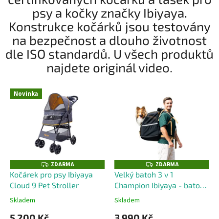
-
psy a kočky značky Ibiyaya.
I
Konstrukce kočárků jsou testovány
b
na bezpečnost a dlouho životnost
i
dle ISO standardů. U všech produktů
y
najdete originál video.
a
y
Novinka
a
ZDARMA
ZDARMA
Z
Z
D
D
Kočárek pro psy Ibiyaya
Velký batoh 3 v 1
A
A
Cloud 9 Pet Stroller
Champion Ibiyaya - batoh
R
R
M
M
- autosedačka - taška na
A
A
Skladem
Skladem
kolečkách
5 200 Kč
3 990 Kč